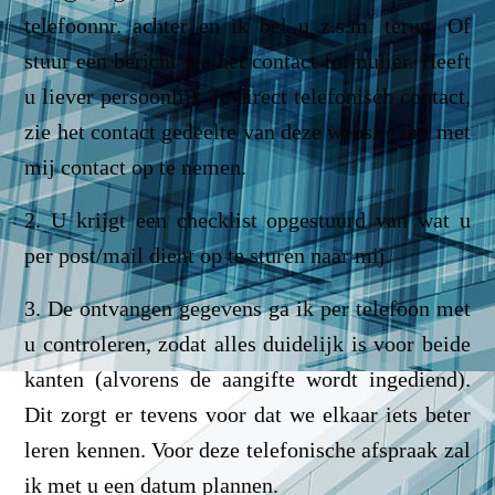
telefoonnr. achter en ik bel u z.s.m. terug. Of
stuur een bericht via het contact formulier. Heeft
u liever persoonlijk en direct telefonisch contact,
zie het contact gedeelte van deze website om met
mij contact op te nemen.
2. U krijgt een checklist opgestuurd van wat u
per post/mail dient op te sturen naar mij.
3. De ontvangen gegevens ga ik per telefoon met
u controleren, zodat alles duidelijk is voor beide
kanten (alvorens de aangifte wordt ingediend).
Dit zorgt er tevens voor dat we elkaar iets beter
leren kennen. Voor deze telefonische afspraak zal
ik met u een datum plannen.