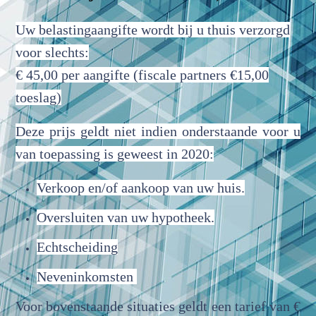
Uw belastingaangifte wordt bij u thuis verzorgd
voor slechts:
€ 45,00 per aangifte
(fiscale partners €15,00
toeslag)
Deze prijs geldt niet indien onderstaande voor u
van toepassing is geweest in 2020:
Verkoop en/of aankoop van uw huis.
Oversluiten van uw hypotheek.
Echtscheiding
Neveninkomsten
Voor bovenstaande situaties geldt een tarief van
€