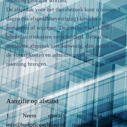
rekening gebracht worden.
De afspraak voor het thuisbezoek kunt u binnen 3
dagen (na afspraakbevestiging) kosteloos
annuleren of wijzigen. Daarna bent u € 12,50
administratiekosten verschuldigd. Bent u na
gemaakte
afspraak niet aanwezig, dan zullen wij
de voorrijkosten en administratiekosten in
rekening brengen.
Aangifte op afstand
1. Neem contact op via het
info@budgetcoachpaul.nl mailadres, laat u