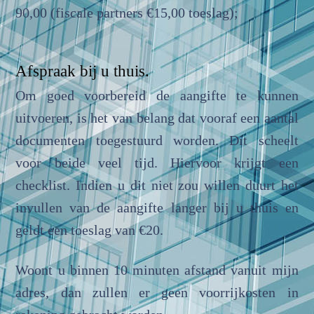
90,00
(fiscale partners €15,00 toeslag);
Afspraak bij u thuis.
Om goed voorbereid de aangifte te kunnen
uitvoeren, is het van belang dat vooraf een aantal
documenten toegestuurd worden. Dit scheelt
voor beide veel tijd. Hiervoor krijgt een
checklist. Indien u dit niet zou willen duurt het
invullen van de aangifte langer bij u thuis en
geldt een toeslag van €20.
Woont u binnen 10 minuten afstand vanuit mijn
adres, dan zullen er geen voorrijkosten in