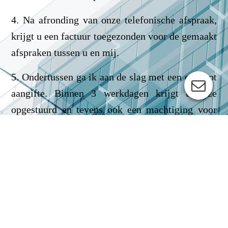
4. Na afronding van onze telefonische afspraak,
krijgt u een factuur toegezonden voor de gemaakt
afspraken tussen u en mij.
5. Ondertussen ga ik aan de slag met een concept
aangifte. Binnen 3 werkdagen krijgt u deze
opgestuurd en tevens ook een machtiging voor
uw belastingaangifte. Als u met de machtiging
akkoord gaat, stuurt u deze retour inclusief een
kopie van uw paspoort of ID.
6. Ik heb dan alles om uw aangifte te kunnen
afronden. Als de factuur vervolgens betaald is,
kan ik de aangifte voor 2020 definitief indienen,